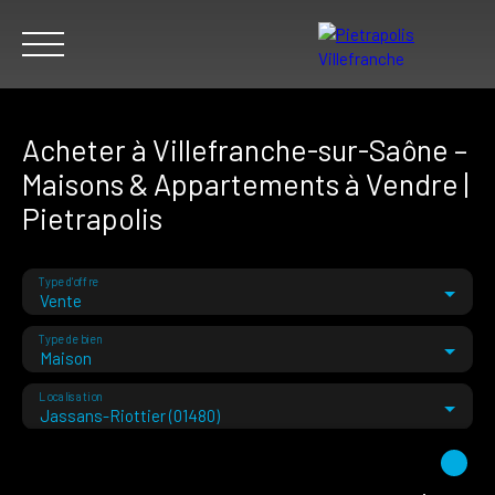
Acheter à Villefranche-sur-Saône –
Maisons & Appartements à Vendre |
Pietrapolis
ACHETER
VENDRE
LOUER
NOTRE AGENCE
NOUS REC
Type d'offre
Vente
ESTIMER
Type de bien
Maison
Localisation
Jassans-Riottier (01480)
Budget max (€)