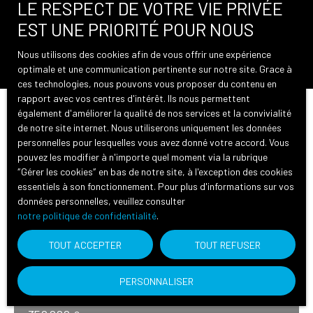
LE RESPECT DE VOTRE VIE PRIVÉE
Surface min (m²)
EST UNE PRIORITÉ POUR NOUS
Rechercher
Nous utilisons des cookies afin de vous offrir une expérience
optimale et une communication pertinente sur notre site. Grace à
ces technologies, nous pouvons vous proposer du contenu en
rapport avec vos centres d'intérêt. Ils nous permettent
également d'améliorer la qualité de nos services et la convivialité
Trier par
Créer une alerte
de notre site internet. Nous utiliserons uniquement les données
Pertinence
personnelles pour lesquelles vous avez donné votre accord. Vous
pouvez les modifier à n'importe quel moment via la rubrique
″Gérer les cookies″ en bas de notre site, à l'exception des cookies
Exclusivité
essentiels à son fonctionnement. Pour plus d'informations sur vos
données personnelles, veuillez consulter
notre politique de confidentialité
.
TOUT ACCEPTER
TOUT REFUSER
PERSONNALISER