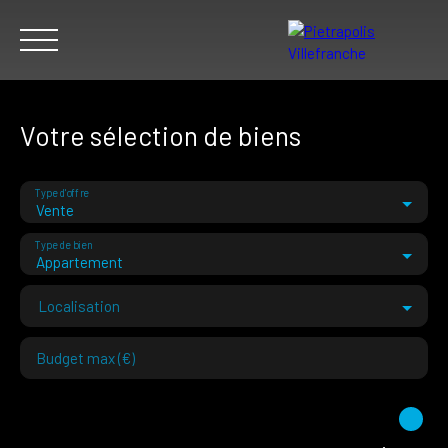
Votre sélection de biens
Type d'offre
ACHETER
VENDRE
LOUER
NOTRE AGENCE
NOUS REC
Vente
Type de bien
Appartement
ESTIMER
Localisation
Budget max (€)
Surface min (m²)