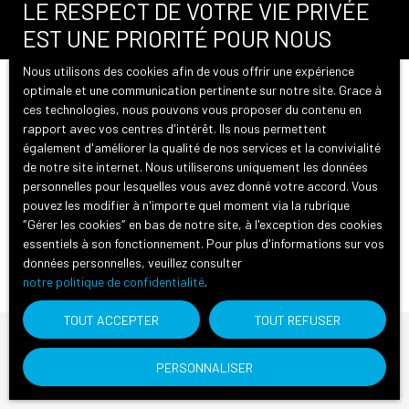
LE RESPECT DE VOTRE VIE PRIVÉE
Rechercher
EST UNE PRIORITÉ POUR NOUS
Nous utilisons des cookies afin de vous offrir une expérience
optimale et une communication pertinente sur notre site. Grace à
Trier par
Créer une alerte
ces technologies, nous pouvons vous proposer du contenu en
Pertinence
rapport avec vos centres d'intérêt. Ils nous permettent
également d'améliorer la qualité de nos services et la convivialité
de notre site internet. Nous utiliserons uniquement les données
personnelles pour lesquelles vous avez donné votre accord. Vous
pouvez les modifier à n'importe quel moment via la rubrique
″Gérer les cookies″ en bas de notre site, à l'exception des cookies
essentiels à son fonctionnement. Pour plus d'informations sur vos
Vous n'avez actuellement aucun favori
données personnelles, veuillez consulter
notre politique de confidentialité
.
TOUT ACCEPTER
TOUT REFUSER
Vous ne trouvez pas
PERSONNALISER
la propriété de vos rêves ?